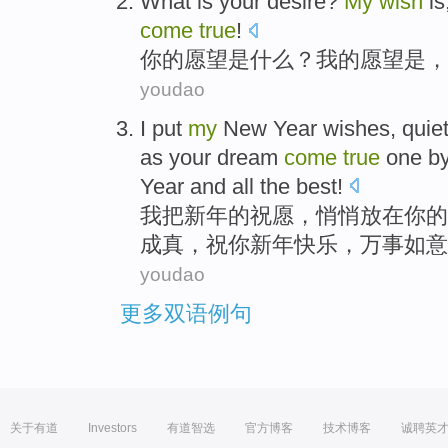
What
is
your
desire
?
My
wish
is
come
true
!
你
的
愿望
是
什么
？
我
的
愿望
是，
youdao
I
put
my
New
Year
wishes
,
quiet
as
your
dream
come
true
one b
Year
and all the best!
我
把
新年
的
祝愿
，
悄悄
放在
你
的
成真
，
祝
你
新年
快乐
，万事如意
youdao
更多双语例句
关于有道
Investors
有道智选
官方博客
技术博客
诚聘英