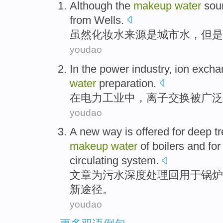
Although the
makeup
water
sou
from
Wells
.
虽然
化妆水
来源
是
城市
水
，
但是
youdao
In
the power
industry
,
ion
excha
water
preparation
.
在
电力
工业
中，
离子
交换
被
广泛
youdao
A
new
way
is offered
for
deep
t
makeup
water
of
boilers
and
fo
circulating
system
.
文章
为
污水
深度
处理
回
用于
锅炉
新
途径
。
youdao