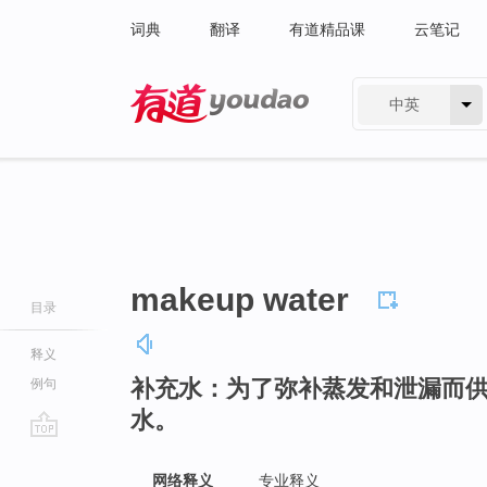
词典
翻译
有道精品课
云笔记
中英
有道 - 网易旗下搜索
makeup water
目录
释义
补充水：为了弥补蒸发和泄漏而
例句
水。
go
top
网络释义
专业释义