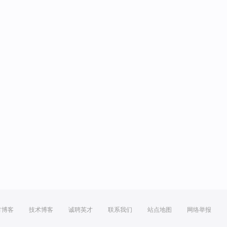
方博客
技术博客
诚聘英才
联系我们
站点地图
网络举报