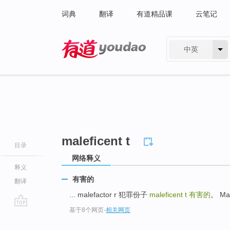
词典
翻译
有道精品课
云笔记
中英
有道 - 网易旗下搜索
maleficent t
目录
网络释义
释义
有害的
翻译
... malefactor r 犯罪份子
maleficent t
有害的
。 Ma
基于8个网页
-
相关网页
go
top