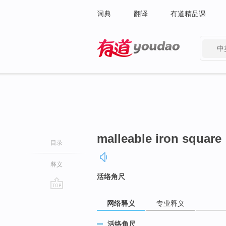
词典
翻译
有道精品课
中
有道 - 网易旗下搜索
malleable iron square
目录
释义
活络角尺
go
网络释义
专业释义
top
活络角尺