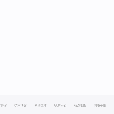
方博客
技术博客
诚聘英才
联系我们
站点地图
网络举报