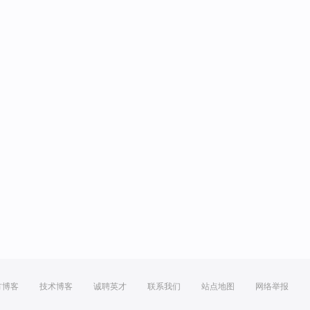
方博客
技术博客
诚聘英才
联系我们
站点地图
网络举报