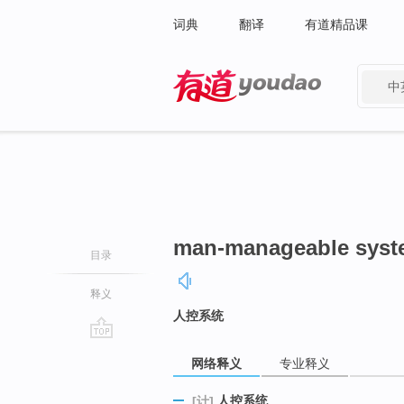
词典
翻译
有道精品课
中
有道 - 网易旗下搜索
man-manageable sys
目录
释义
人控系统
go
网络释义
专业释义
top
人控系统
[计]