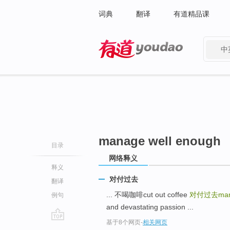
词典
翻译
有道精品课
中
有道 - 网易旗下搜索
manage well enough
目录
网络释义
释义
对付过去
翻译
... 不喝咖啡cut out coffee
对付过去manag
例句
and devastating passion ...
基于8个网页
-
相关网页
go