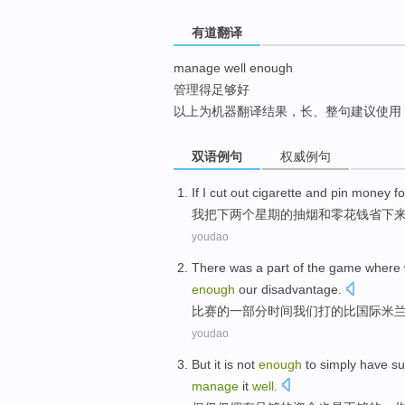
top
有道翻译
manage well enough
管理得足够好
以上为机器翻译结果，长、整句建议使用
双语例句
权威例句
If
I
cut out
cigarette
and
pin money
fo
我
把下
两个
星期
的
抽烟
和
零花钱
省下
youdao
There was
a part
of the
game
where
enough
our disadvantage
.
比赛
的
一部分
时间
我们
打的
比
国际米
youdao
But
it is
not
enough
to
simply
have
su
manage
it
well
.