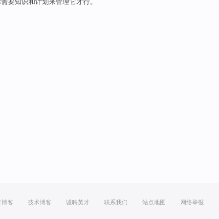
你
需要
知识
和
计划
来
管理
它
才行
。
方博客
技术博客
诚聘英才
联系我们
站点地图
网络举报