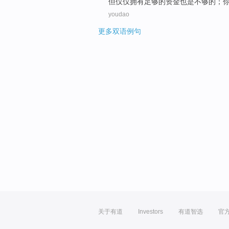
但
仅仅
拥有
足够的
资金
也是
不够
的；
youdao
更多双语例句
关于有道
Investors
有道智选
官