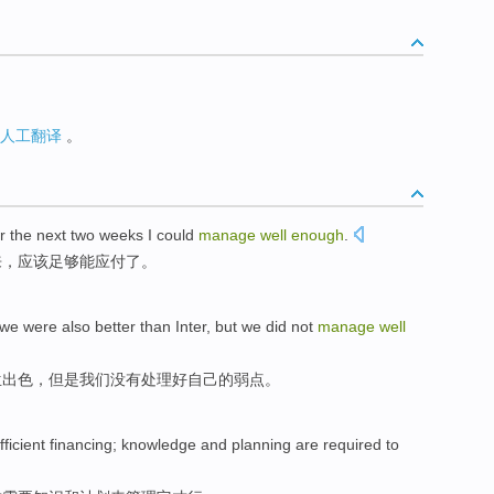
人工翻译
。
r the
next
two
weeks
I
could
manage
well
enough
.
来，
应该足够
能
应付
了。
we
were also
better than
Inter
,
but
we
did not
manage
well
兰
出色，
但是
我们
没有
处理
好
自己的弱点。
fficient
financing
;
knowledge
and
planning
are
required
to