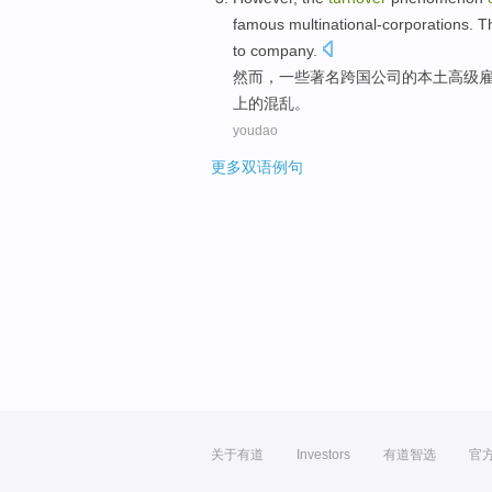
famous
multinational-corporations
.
T
to
company
.
然而
，
一些
著名
跨国
公司
的
本土
高级
上的
混乱
。
youdao
更多双语例句
关于有道
Investors
有道智选
官