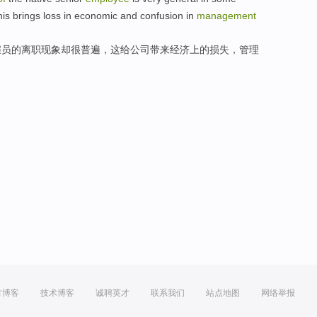
his
brings
loss
in
economic
and
confusion
in
management
雇员
的
离职
现象
却
很
普遍
，
这
给
公司带来
经济
上的
损失
，
管理
方博客
技术博客
诚聘英才
联系我们
站点地图
网络举报