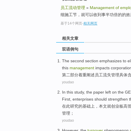
员工流动管理
»
Management of emplo
细施工节，就可以收到事半功倍的的效
基于14个网页
-
相关网页
相关文章
双语例句
The second
section
emphasizes
to
e
this
management
impacts
corporatio
第二
部分
着重
阐述
员工
流失
管理
具体
youdao
In
this
study
,
the paper
left on
the G
First
,
enterprises
should
strengthen
t
在
此
研究
的
基础上，
本文
就
创业板
高
管理
；
youdao
However
,
the
turnover
phenomenon