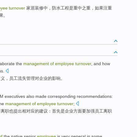
yee turnover
家居装修中，防水工程是重中之重，如果注重
果。
laborate
the
management
of
employee
turnover
, and how
ns
.
含义，员工流失管理对企业
的
影响
。
EM
executives
also
made
corresponding
recommendations
:
he
management
of
employee
turnover
;
管离职
也
提出
相对应
的
建议
：
首先
是
企业方面
要
加强
员工
离职
of
the
native
senior
employee
is
very
general
in
some