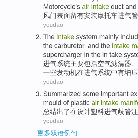
Motorcycle
's
air
intake
duct
and
风门
表面
留有
安装
摩托车
进气管
youdao
The
intake
system
mainly
inclu
the carburetor
,
and
the
intake
ma
supercharger
in the in
take
syst
进气
系统
主要
包括
空气
滤清器
、
一些
发动机
在进气系统
中
有
增压
youdao
Summarized
some important ex
mould
of
plastic
air
intake
manif
总结出
了
在
设计
塑料
进气
歧管
注
youdao
更多双语例句