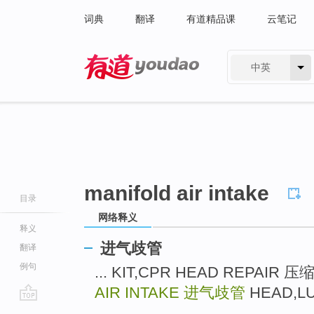
词典
翻译
有道精品课
云笔记
中英
有道 - 网易旗下搜索
manifold air intake
目录
网络释义
释义
进气歧管
翻译
例句
... KIT,CPR HEAD REPA
AIR INTAKE
进气歧管
HEAD,L
go
...