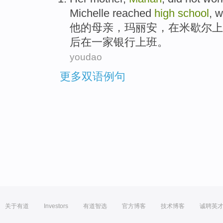
Michelle
reached
high
school
, 
他
的
母亲
，
玛丽安
，
在米歇尔
上
后
在
一家银行上班。
youdao
更多双语例句
关于有道
Investors
有道智选
官方博客
技术博客
诚聘英