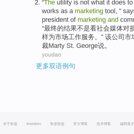
“
The
utility
is not
what
it
does
to
works
as
a
marketing
tool, ”
say
president
of
marketing
and
comm
“最终
的结果
不是
看社会媒体
对
样
为
市场
工作
服务。” 该公司市
裁
Marty
St
. George
说
。
youdao
更多双语例句
关于有道
Investors
有道智选
官方博客
技术博客
诚聘英