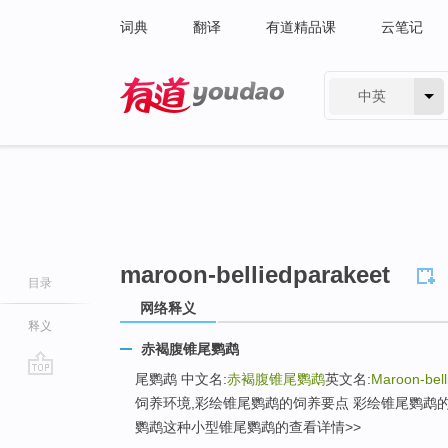
词典
翻译
有道精品课
云笔记
中英
有道 - 网易旗下搜索
maroon-belliedparakeet
目录
网络释义
释义
赤褐腹锥尾鹦鹉
尾鹦鹉 中文名:
赤褐腹锥尾鹦鹉
英文名:
Maroon-bell
go
饲养环境,彩绘锥尾鹦鹉的饲养要点 彩绘锥尾鹦鹉
top
鹦鹉这种小型锥尾鹦鹉的查看详情>>