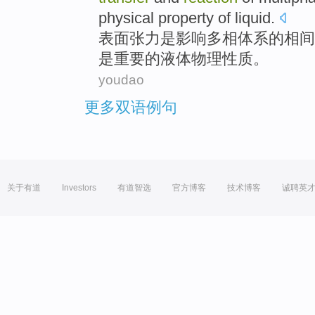
physical
property
of
liquid
.
表面
张力
是
影响
多相
体系
的
相间
是
重要
的
液体
物理
性质
。
youdao
更多双语例句
关于有道
Investors
有道智选
官方博客
技术博客
诚聘英