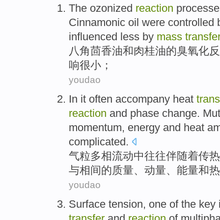
The ozonized
reaction
processe
Cinnamonic
oil were
controlled
influenced less by
mass
transfe
八角
茴香
油
和
肉桂
油
的
臭氧
化
反
响
很小；
youdao
In
it often
accompany
heat
trans
reaction
and
phase change
.
Mut
momentum
,
energy
and
heat
am
complicated
.
气粒多相流动
中
往往
伴随着
传热
与
相间
的
质量
、
动量
、
能量
和
热
youdao
Surface
tension
,
one
of
the
key
transfer
and
reaction
of
multiph