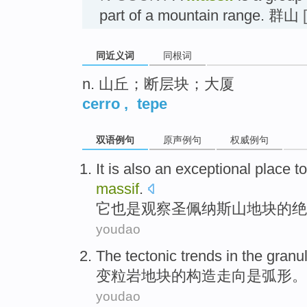
part of a mountain range. 群山
同近义词
同根词
n. 山丘；断层块；大厦
cerro
,
tepe
双语例句
原声例句
权威例句
It
is also
an exceptional
place
t
massif
.
它
也是
观察
圣
佩纳
斯山地块的绝
youdao
The
tectonic
trends
in
the
granul
变粒岩
地块
的
构造
走向
是
弧形。
youdao