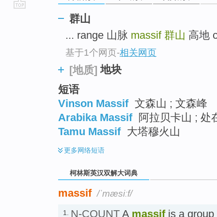
go
群山
top
... range 山脉
massif
群山
高地 cr
基于1个网页
-
相关网页
地块
[地质]
短语
Vinson Massif
文森山 ; 文森峰
Arabika Massif
阿拉贝卡山 ; 
Tamu Massif
大塔穆火山
更多
网络短语
柯林斯英汉双解大词典
massif
/ˈmæsiːf/
N-COUNT
A
massif
is a group
1.