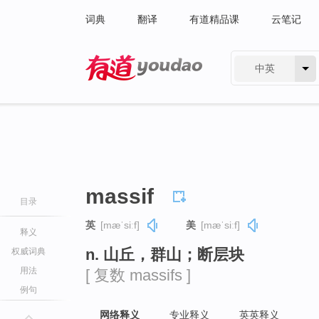
词典
翻译
有道精品课
云笔记
中英
有道 - 网易旗下搜索
massif
目录
英
[mæˈsiːf]
美
[mæˈsiːf]
释义
n. 山丘，群山；断层块
权威词典
用法
[ 复数 massifs ]
例句
网络释义
专业释义
英英释义