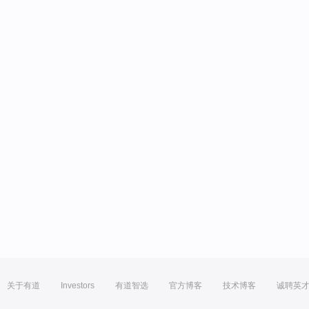
关于有道
Investors
有道智选
官方博客
技术博客
诚聘英