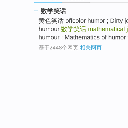
数学笑话
黄色笑话 offcolor humor ; Dirty jok
humour
数学笑话
mathematical 
humour ; Mathematics of humor
基于2448个网页
-
相关网页