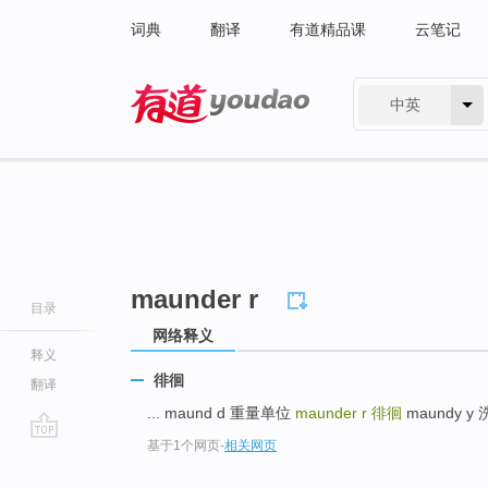
词典
翻译
有道精品课
云笔记
中英
有道 - 网易旗下搜索
maunder r
目录
网络释义
释义
徘徊
翻译
... maund d 重量单位
maunder r
徘徊
maundy y 
基于1个网页
-
相关网页
go
top