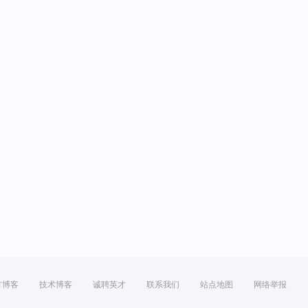
方博客
技术博客
诚聘英才
联系我们
站点地图
网络举报