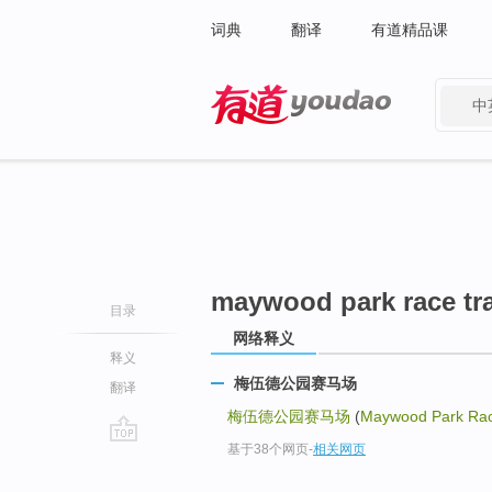
词典
翻译
有道精品课
中
有道 - 网易旗下搜索
maywood park race tr
目录
网络释义
释义
梅伍德公园赛马场
翻译
梅伍德公园赛马场
(
Maywood Park Rac
基于38个网页
-
相关网页
go
top