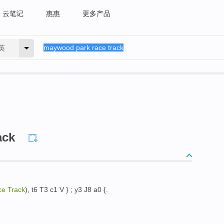
云笔记
惠惠
更多产品
英
ack
e Track
), t6 T3 c1 V } ; y3 J8 a0 {.