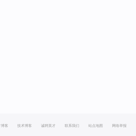
方博客
技术博客
诚聘英才
联系我们
站点地图
网络举报