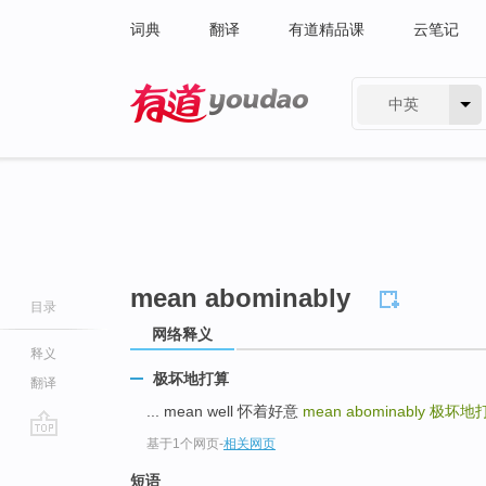
词典
翻译
有道精品课
云笔记
中英
有道 - 网易旗下搜索
mean abominably
目录
网络释义
释义
极坏地打算
翻译
... mean well 怀着好意
mean abominably
极坏地
基于1个网页
-
相关网页
go
top
短语