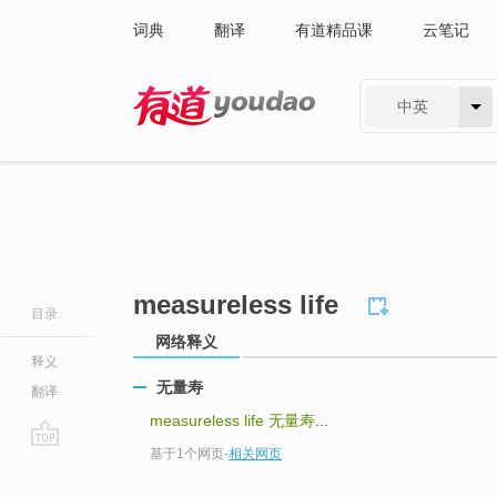
词典
翻译
有道精品课
云笔记
中英
有道 - 网易旗下搜索
measureless life
目录
网络释义
释义
无量寿
翻译
measureless life
无量寿
...
基于1个网页
-
相关网页
go
top