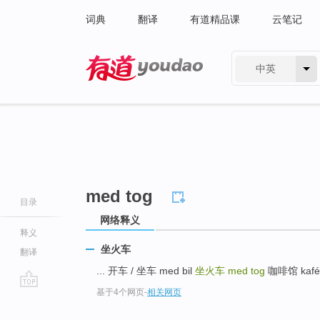
词典
翻译
有道精品课
云笔记
中英
有道 - 网易旗下搜索
med tog
目录
网络释义
释义
坐火车
翻译
... 开车 / 坐车 med bil
坐火车
med tog
咖啡馆 kafé 
基于4个网页
-
相关网页
go
top