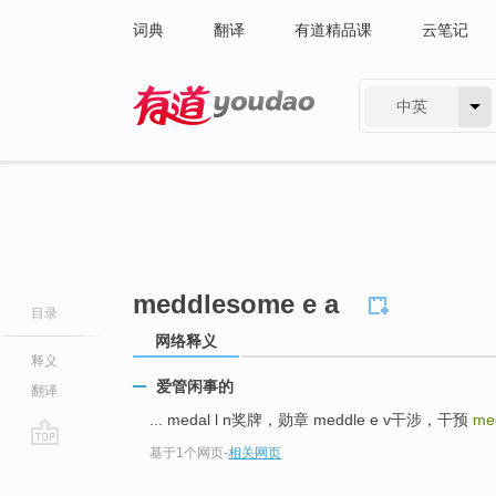
词典
翻译
有道精品课
云笔记
中英
有道 - 网易旗下搜索
meddlesome e a
目录
网络释义
释义
爱管闲事的
翻译
... medal l n奖牌，勋章 meddle e v干涉，干预
me
基于1个网页
-
相关网页
go
top