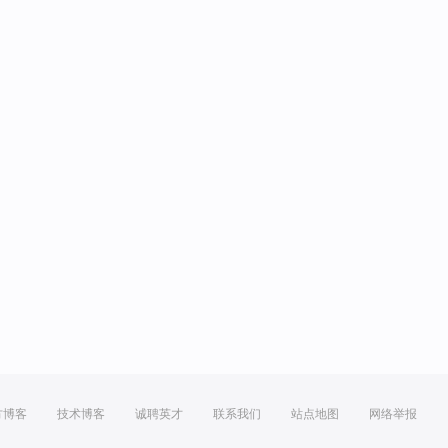
方博客
技术博客
诚聘英才
联系我们
站点地图
网络举报