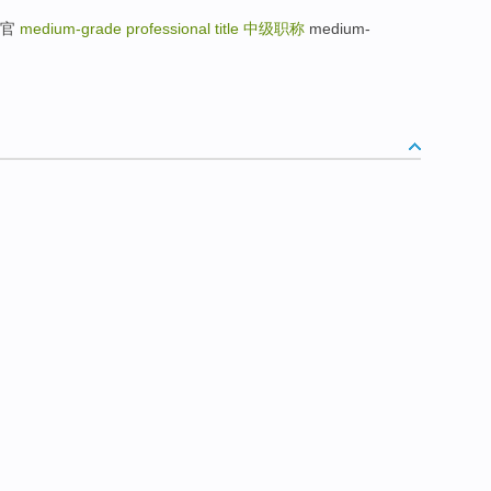
检察官
medium-grade professional title
中级职称
medium-