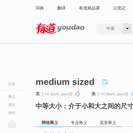
词典
翻译
有道精品课
云笔记
中英
有道 - 网易旗下搜索
medium sized
目录
英
[ˈmiːdiəm saɪzd]
美
[ˈmiːdiəm saɪzd]
释义
中等大小：介于小和大之间的尺
用法
例句
网络释义
专业释义
英英释义
go