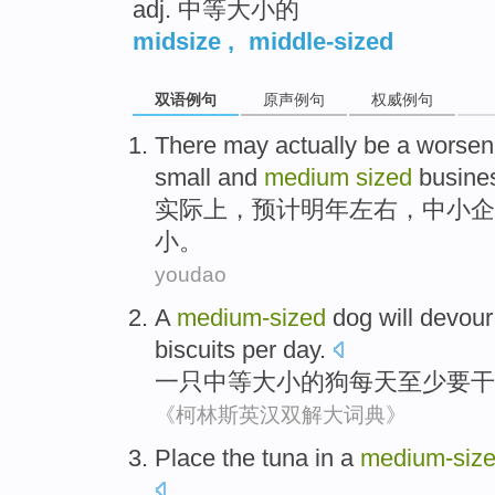
adj. 中等大小的
midsize
,
middle-sized
双语例句
原声例句
权威例句
There
may
actually
be a
worsen
small and
medium
sized
busine
实际上
，预计
明年
左右，
中小
企
小。
youdao
A
medium-
sized
dog
will
devour
biscuits
per day
.
一
只
中等大小
的
狗
每天
至少
要
干
《柯林斯英汉双解大词典》
Place the tuna
in
a
medium-
siz