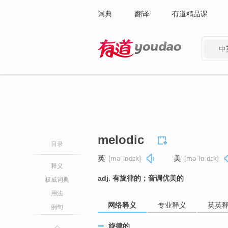
词典
翻译
有道精品课
中
有道 - 网易旗下搜索
melodic
目录
英
[məˈlɒdɪk]
美
[məˈlɑːdɪk]
释义
adj. 有旋律的；音调优美的
权威词典
用法
网络释义
专业释义
英英
例句
旋律的