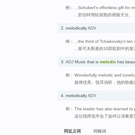
例：
...Schubert's effortless gift for 
...舒伯特驾轻就熟的谱曲天分。
2.
melodically
ADV
例：
...the third of Tchaikovsky's ten
...柴可夫斯基的10部歌剧中
3.
ADJ
Music that is
melodic
has beau
例：
Wonderfully melodic and tunef
旋律优美、悦耳动听，他的歌曲
4.
melodically
ADV
例：
The leader has also learned to 
这位指挥也学会了如何让演奏更
同近义词
同根词