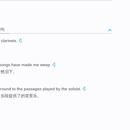
例句
clarinets
.
songs
have made
me
weep
.
潸然泪下
。
ground
to
the
passages
played
by the
soloist
.
个乐段提供了的
背景
乐。