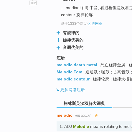
... mediant (III) 中音, 看过
go
contour 旋律轮廓 ...
top
基于1333个网页
-
相关网页
有旋律的
旋律优美的
音调优美的
短语
melodic death metal
死亡旋律金属 ; 旋
Melodic Tom
通通鼓 ; 嗵鼓 ; 古高音鼓 
melodic contour
旋律轮廓 ; 旋律大概轮
更多
网络短语
柯林斯英汉双解大词典
melodic
/mɪˈlɒdɪk/
1.
ADJ
Melodic
means relating to m