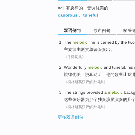
adj. 有旋律的；音调优美的
canorous
,
tuneful
双语例句
原声例句
权威
The
melodic
line is carried
by the
two
主旋律
由
两
支单簧管奏出
。
《牛津词典》
Wonderfully
melodic
and
tuneful
,
his
旋律
优美、
悦耳动听
，
他
的
歌曲
让
我
《柯林斯英汉双解大词典》
The
strings
provided
a
melodic
back
这些
弦乐器
为
那个
独奏
演员
演奏
的
几
《柯林斯英汉双解大词典》
更多双语例句