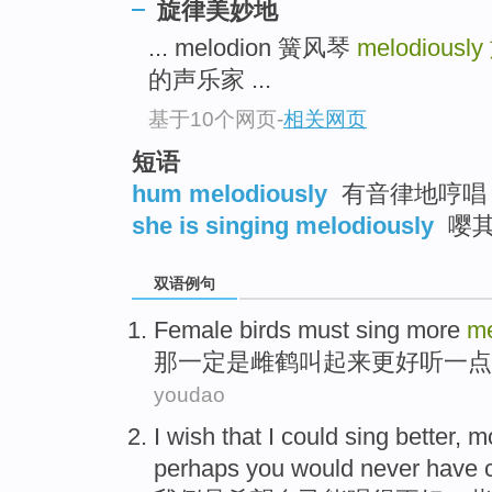
旋律美妙地
top
... melodion 簧风琴
melodiously
的声乐家 ...
基于10个网页
-
相关网页
短语
hum melodiously
有音律地哼唱
she is singing melodiously
嘤
双语例句
Female
birds
must
sing more
me
那
一定
是
雌
鹤
叫起来
更好
听一点
youdao
I
wish that
I
could
sing
better
,
m
perhaps
you
would
never
have 