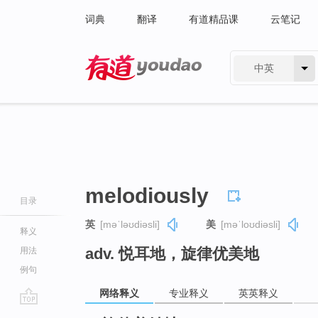
词典
翻译
有道精品课
云笔记
中英
有道 - 网易旗下搜索
melodiously
目录
英
[məˈləʊdiəsli]
美
[məˈloʊdiəsli]
释义
adv. 悦耳地，旋律优美地
用法
例句
网络释义
专业释义
英英释义
go