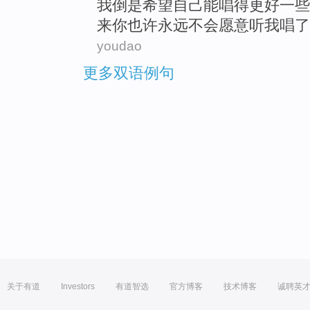
我
倒是
希望
自己
能
唱
得更好
一些
来
你
也许
永远
不会
愿意
听
我唱了
youdao
更多双语例句
关于有道
Investors
有道智选
官方博客
技术博客
诚聘英