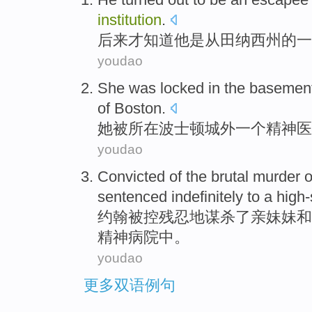
institution
.
后来才知道
他
是从
田纳西州
的
一
youdao
She
was locked
in the
basemen
of
Boston
.
她
被
所在
波士顿
城外
一个
精神
医
youdao
Convicted
of
the
brutal
murder
o
sentenced indefinitely
to
a high-
约翰被控
残忍地
谋杀
了
亲妹妹
和
精神病院中。
youdao
更多双语例句