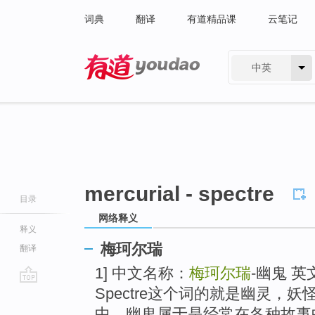
词典
翻译
有道精品课
云笔记
中英
有道 - 网易旗下搜索
mercurial - spectre
目录
网络释义
释义
梅珂尔瑞
翻译
1] 中文名称：
梅珂尔瑞
-幽鬼 
Spectre这个词的就是幽灵，
go
top
中，幽鬼属于是经常在各种故事