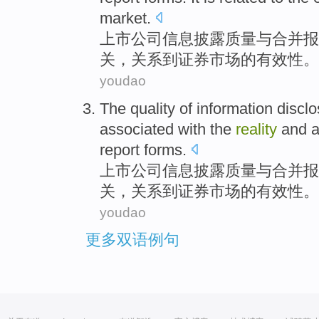
market
.
上市
公司
信息
披露
质量
与
合并
报
关，
关系
到
证券
市场
的
有效性
。
youdao
The
quality
of
information
disclo
associated
with
the
reality
and
a
report forms
.
上市
公司
信息
披露
质量
与
合并报
关，关系到证券市场
的
有效性。
youdao
更多双语例句