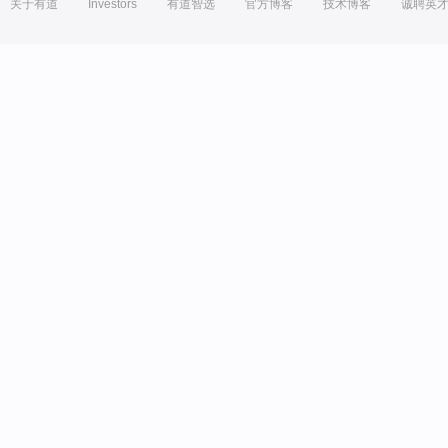
关于有道
Investors
有道智选
官方博客
技术博客
诚聘英