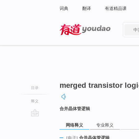
词典
翻译
有道精品课
中
有道 - 网易旗下搜索
merged transistor logi
目录
释义
合并晶体管逻辑
go
网络释义
专业释义
top
合并晶体管逻辑
[电子]