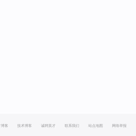
方博客
技术博客
诚聘英才
联系我们
站点地图
网络举报