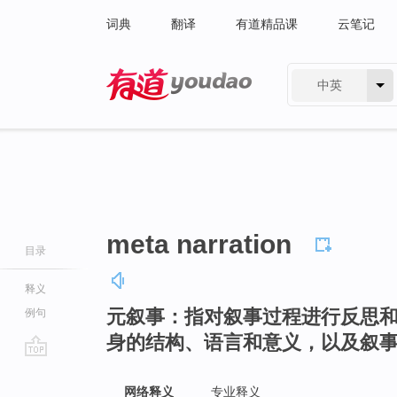
词典
翻译
有道精品课
云笔记
中英
有道 - 网易旗下搜索
meta narration
目录
释义
元叙事：指对叙事过程进行反思
例句
身的结构、语言和意义，以及叙
go
top
网络释义
专业释义