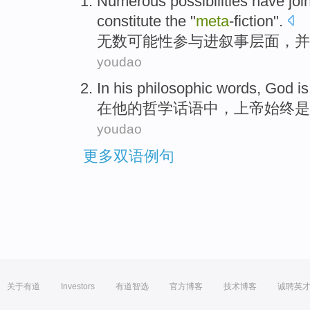
Numerous
possibilities
have joi
constitute
the
"
meta
-fiction
".
无数
可能性
参与
进
叙事
层面
，并
youdao
In
his
philosophic
words
,
God
is
在
他
的
哲学
话语
中，
上帝
始终
是
youdao
更多双语例句
关于有道
Investors
有道智选
官方博客
技术博客
诚聘英