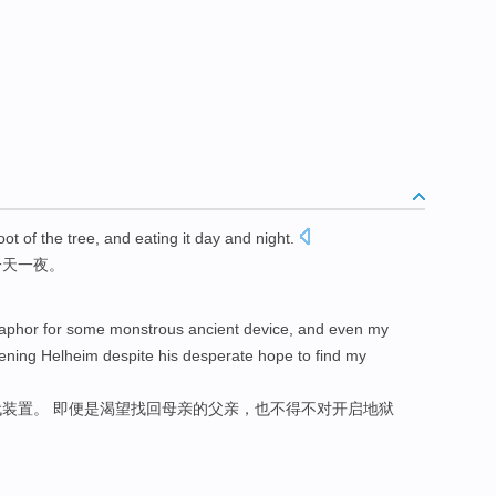
oot
of
the
tree
,
and
eating
it
day
and night
.
一天
一夜
。
aphor
for
some
monstrous
ancient
device
,
and even
my
ening
Helheim despite his
desperate
hope to find
my
代
装置
。
即便
是
渴望
找回母亲的
父亲
，也
不得不
对
开启
地狱