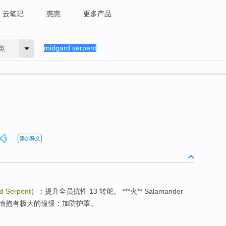
云笔记
惠惠
更多产品
英
添加释义
d Serpent
）：提升全员抗性 13 转舵。 ***火** Salamander
情抱有极大的憧憬：加防护罩。