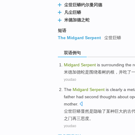
尘世巨蟒约尔曼冈德
凡尘巨蟒
米德加德之蛇
短语
The Midgard Serpent
尘世巨蟒
双语例句
Midgard
Serpent
is
surrounding
the
r
米德加德
蛇
是
围绕着
树
的
根
，
并
吃
了
youdao
The
Midgard
Serpent
is
clearly
a
met
father
had
second thoughts
about
op
mother
.
尘世
巨蟒
显然
是
隐喻
了
某种
巨大
的
古
之门再三思度。
youdao