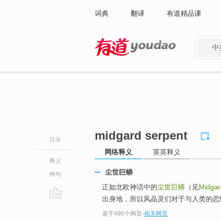
词典
翻译
有道精品课
中
有道 - 网易旗下搜索
midgard serpent
目录
网络释义
英英释义
释义
尘世巨蟒
例句
正如北欧神话中的
尘世巨蟒
（见
Midgar
出身地，所以风晶灵们对于与人类的恋
go
基于486个网页
-
相关网页
top