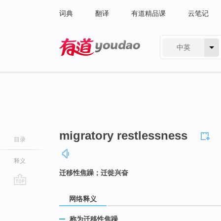
词典
翻译
有道精品课
云笔记
中英
有道 - 网易旗下搜索
migratory restlessness
目录
释义
迁移性焦躁；迁徙兴奋
go
网络释义
top
称为迁移性焦躁