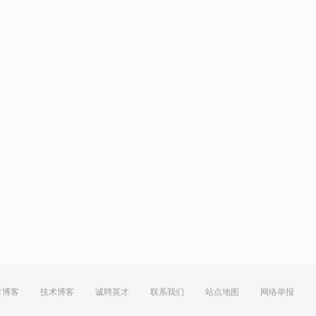
方博客
技术博客
诚聘英才
联系我们
站点地图
网络举报