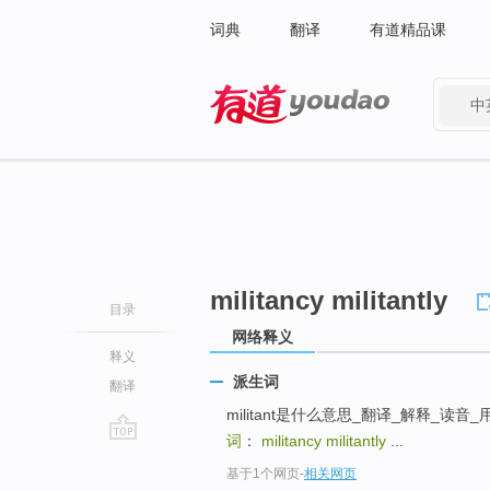
词典
翻译
有道精品课
中
有道 - 网易旗下搜索
militancy militantly
目录
网络释义
释义
派生词
翻译
militant是什么意思_翻译_解释_读音_用法... 
词
：
militancy militantly
...
go
基于1个网页
-
相关网页
top