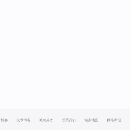
方博客
技术博客
诚聘英才
联系我们
站点地图
网络举报