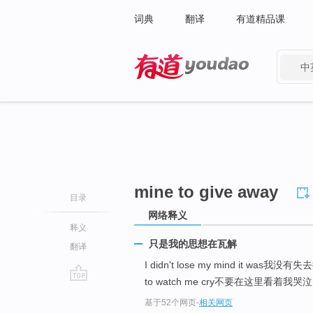
词典
翻译
有道精品课
中
有道 - 网易旗下搜索
mine to give away
目录
网络释义
释义
只是我的思想在瓦解
翻译
I didn't lose my mind it was我没有
to watch me cry不要在这里看着我哭泣 
go
基于52个网页
-
相关网页
top