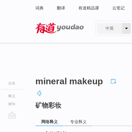
词典
翻译
有道精品课
云笔记
中英
有道 - 网易旗下搜索
mineral makeup
目录
释义
矿物彩妆
例句
网络释义
专业释义
go
top