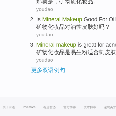
那
就是
，
矿物质
化妆品
。
youdao
Is
Mineral
Makeup
Good
For
Oi
矿物
化妆品
对
油性
皮肤
好
吗？
youdao
Mineral
makeup
is
great
for
acn
矿物
化妆品
是
易生
粉
适合
刺
皮肤
youdao
更多双语例句
关于有道
Investors
有道智选
官方博客
技术博客
诚聘英