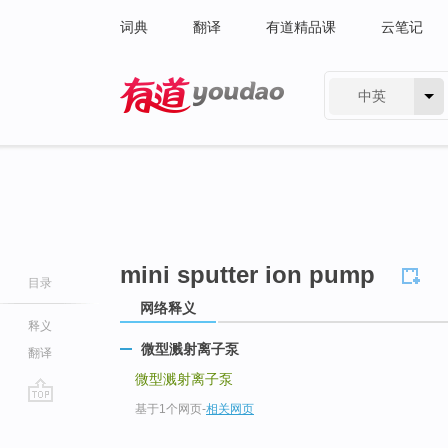
词典
翻译
有道精品课
云笔记
中英
有道 - 网易旗下搜索
mini sputter ion pump
目录
网络释义
释义
微型溅射离子泵
翻译
微型溅射离子泵
基于1个网页
-
相关网页
go
top