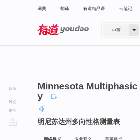
词典
翻译
有道精品课
云笔记
中英
有道 - 网易旗下搜索
Minnesota Multiphasic 
目录
y
释义
例句
明尼苏达州多向性格测量表
go
top
网络释义
专业释义
英英释义