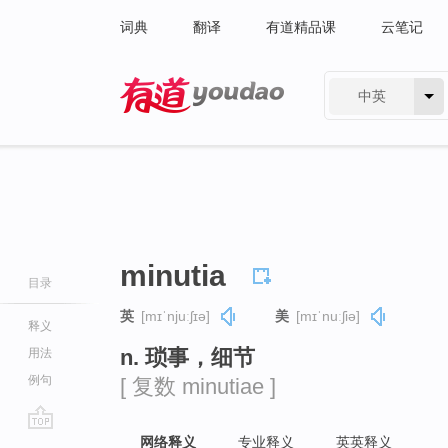
词典
翻译
有道精品课
云笔记
中英
有道 - 网易旗下搜索
minutia
目录
英
[mɪˈnjuːʃɪə]
美
[mɪˈnuːʃiə]
释义
n. 琐事，细节
用法
例句
[ 复数 minutiae ]
go
网络释义
专业释义
英英释义