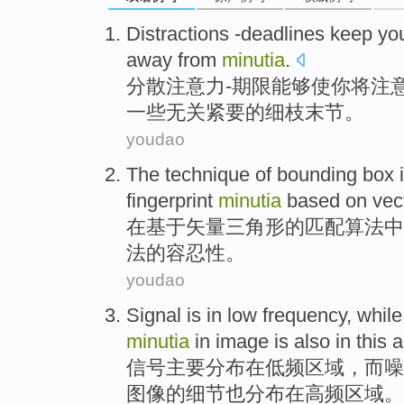
Distractions
-deadlines
keep
yo
away from
minutia
.
分散
注意力-期限能够
使
你
将注
一些无关紧要的细枝末节。
youdao
The
technique
of
bounding
box
i
fingerprint
minutia
based on
vec
在
基于
矢量
三角形
的
匹配
算法中
法的容忍性。
youdao
Signal
is
in
low
frequency
,
while
minutia
in
image
is also
in this
a
信号
主要分布
在
低频
区域
，
而
噪
图像
的
细节
也
分布在高频区域。