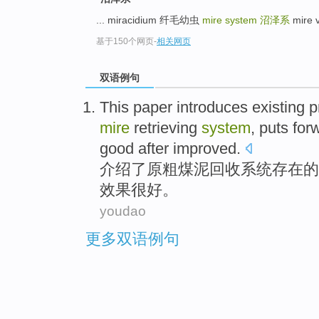
... miracidium 纤毛幼虫
mire system
沼泽系
mire 
基于150个网页
-
相关网页
双语例句
This paper introduces
existing
p
mire
retrieving
system
,
puts for
good
after
improved
.
介绍
了
原
粗
煤泥
回收
系统
存在
的
效果
很
好。
youdao
更多双语例句