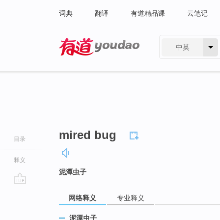
词典
翻译
有道精品课
云笔记
中英
有道 - 网易旗下搜索
mired bug
目录
释义
泥潭虫子
go
网络释义
专业释义
top
泥潭虫子