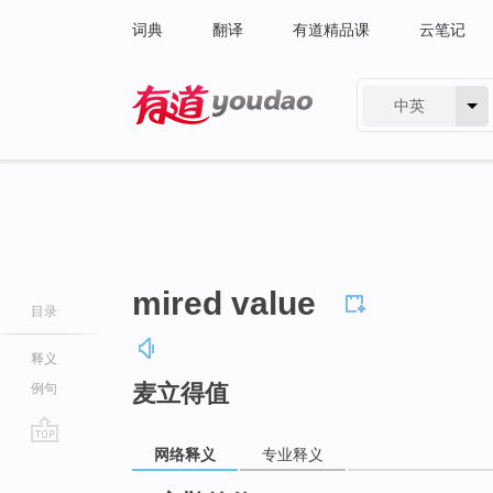
词典
翻译
有道精品课
云笔记
中英
有道 - 网易旗下搜索
mired value
目录
释义
麦立得值
例句
网络释义
专业释义
go
top