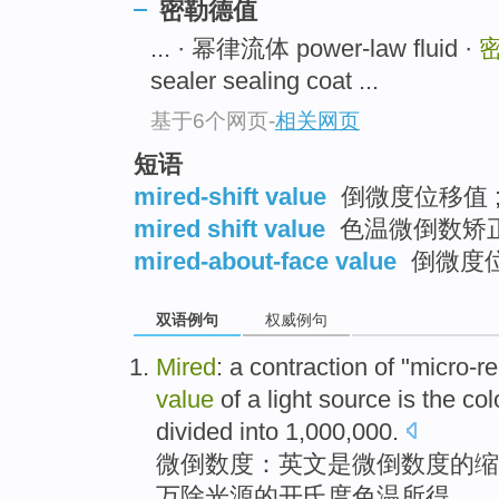
密勒德值
... · 幂律流体 power-law fluid ·
sealer sealing coat ...
基于6个网页
-
相关网页
短语
mired-shift value
倒微度位移值 ;
mired shift value
色温微倒数矫
mired-about-face value
倒微度
双语例句
权威例句
Mired
: a contraction of "micro-r
value
of
a
light source
is
the
col
divided
into 1,000,000.
微倒数
度
：英文
是
微
倒数
度
的
缩
万除
光源
的开氏度
色
温
所得。