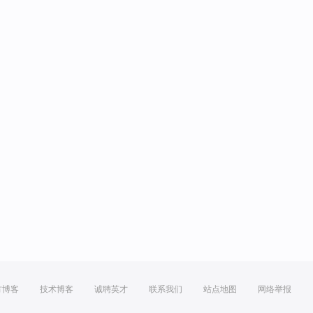
方博客
技术博客
诚聘英才
联系我们
站点地图
网络举报