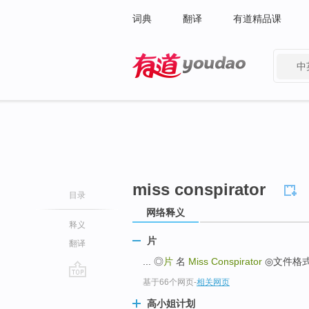
词典
翻译
有道精品课
中
有道 - 网易旗下搜索
miss conspirator
目录
网络释义
释义
片
翻译
... ◎
片
名
Miss Conspirator
◎文件格式 D
基于66个网页
-
相关网页
go
top
高小姐计划