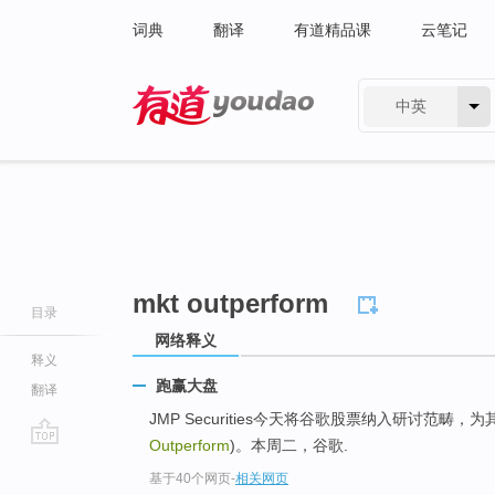
词典
翻译
有道精品课
云笔记
中英
有道 - 网易旗下搜索
mkt outperform
目录
网络释义
释义
跑赢大盘
翻译
JMP Securities今天将谷歌股票纳入研讨范畴，
Outperform
)。本周二，谷歌.
go
基于40个网页
-
相关网页
top