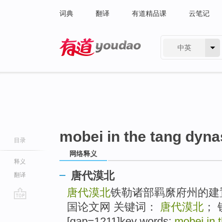
词典
翻译
有道精品课
云笔记
中英
有道 - 网易旗下搜索
mobei in the tang dyna
目录
网络释义
释义
唐代漠北
翻译
唐代漠北
铁勒诸部羁縻府州的建
国论文网 关键词：
唐代漠北
；
go
top
[gap=1211]key words:
mobei in 