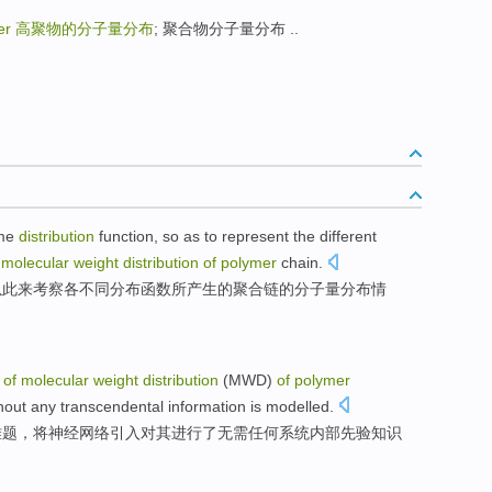
mer
高聚物的分子量分布
; 聚合物分子量分布 ..
me
distribution
function
, so as
to
represent the
different
molecular
weight
distribution
of
polymer
chain
.
以此
来
考察
各
不同分布
函数
所
产生
的
聚合
链
的
分子量
分布情
of
molecular
weight
distribution
(MWD)
of
polymer
hout
any
transcendental
information is
modelled
.
难题
，将
神经
网络
引入
对
其进行了
无需
任何
系统内部
先验
知识