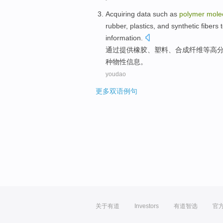
Acquiring
data
such as
polymer
mole
rubber
,
plastics
, and
synthetic
fibers
information.
通过
提供
橡胶
、
塑料
、
合成
纤维
等
高
种
物
性信息。
youdao
更多双语例句
关于有道
Investors
有道智选
官