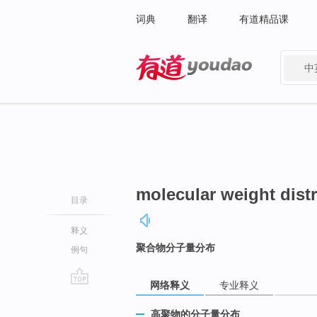
词典
翻译
有道精品课
中
有道 - 网易旗下搜索
molecular weight dist
目录
释义
聚合物分子量分布
例句
网络释义
专业释义
go
top
高聚物的分子量分布