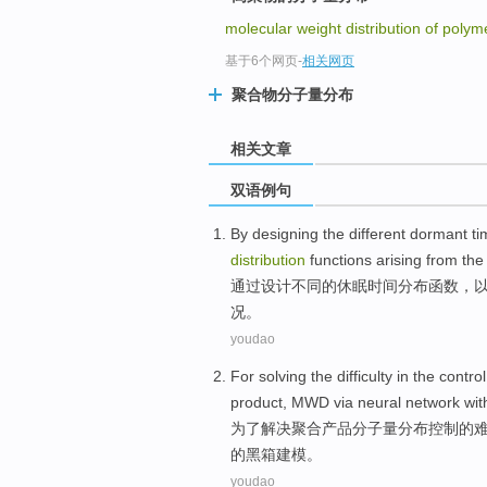
molecular weight distribution of poly
基于6个网页
-
相关网页
聚合物分子量分布
相关文章
双语例句
By
designing
the
different
dormant
ti
distribution
functions
arising from
the
通过
设计
不同
的
休眠
时间
分布
函数
，
况。
youdao
For
solving
the
difficulty
in the
control
product
, MWD via
neural
network
wit
为了
解决
聚合
产品
分子量
分布
控制
的
的
黑箱建模
。
youdao