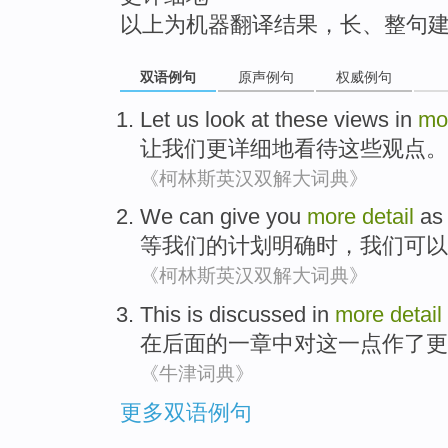
以上为机器翻译结果，长、整句
双语例句
原声例句
权威例句
Let
us
look at
these
views
in
mo
让
我们
更
详细地
看待
这些
观点
。
《柯林斯英汉双解大词典》
We
can
give
you
more
detail
as
等
我们
的
计划
明确
时，
我们
可以
《柯林斯英汉双解大词典》
This
is
discussed
in
more
detail
在
后面
的
一章
中
对
这
一点
作了
更
《牛津词典》
更多双语例句