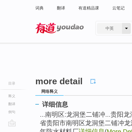
词典
翻译
有道精品课
云笔记
中英
有道 - 网易旗下搜索
more detail
目录
网络释义
释义
详细信息
翻译
例句
...南明区:龙洞堡二铺冲...贵
省贵阳市南明区龙洞堡二铺冲龙洞
go
年防水材料厂
详细信息
(
More Det