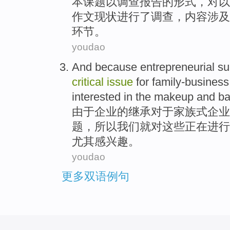
本
课题
以
调查报告
的
形式，对以
作文
现状
进行了
调查，内容
涉及
环节。
youdao
And because
entrepreneurial
su
critical
issue
for
family-business
interested
in the
makeup
and
ba
由于
企业
的
继承
对于
家族式
企业
题
，所以
我们
就
对这些正在进行
尤其
感
兴趣。
youdao
更多双语例句