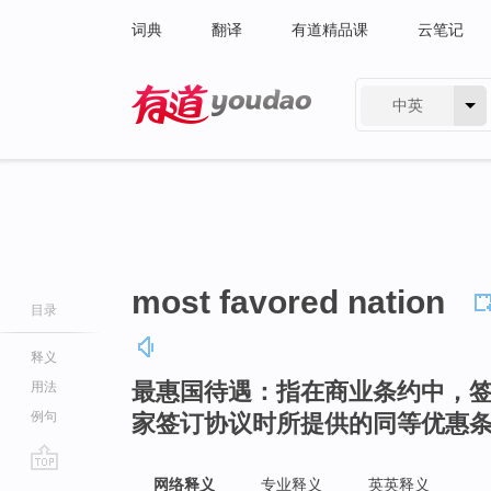
词典
翻译
有道精品课
云笔记
中英
有道 - 网易旗下搜索
most favored nation
目录
释义
最惠国待遇：指在商业条约中，
用法
例句
家签订协议时所提供的同等优惠
go
网络释义
专业释义
英英释义