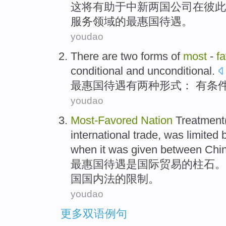
这
将
有助于
中新
两
国
公司
在
彼此
服务
领域的
最惠国
待遇
。
youdao
There are
two
forms
of
most
-
f
conditional
and
unconditional
.
最惠国
待遇
有
两种
形式
：
有条
youdao
Most-
Favored
Nation
Treatment
international
trade
,
was
limited
when it
was
given
between Chin
最惠国
待遇
是
国际
贸易
的
柱石
。
国
国内法
的
限制
。
youdao
更多双语例句