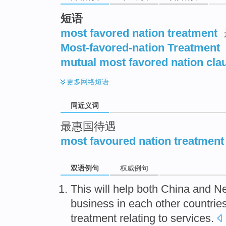
top
短语
most favored nation treatment
Most-favored-nation Treatment
mutual most favored nation cla
更多
网络短语
同近义词
最惠国待遇
most favoured nation treatment
双语例句
权威例句
This
will
help
both
China and N
business
in
each other
countrie
treatment
relating to
services
.