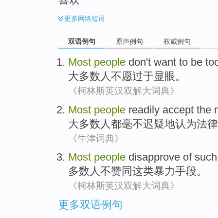
更多
网络短语
双语例句
原声例句
权威例句
Most
people
don't
want to
be to
大多数
人
不
愿
过于
显眼
。
《柯林斯英汉双解大词典》
Most
people
readily
accept
the
大多数
人
都毫不迟疑地
认为
法律
《牛津词典》
Most
people
disapprove of
such
多数
人
不
赞同
这类
暴力
手段
。
《柯林斯英汉双解大词典》
更多双语例句